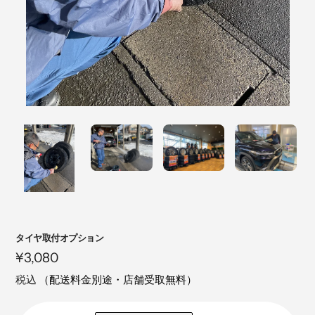
注
タイヤ取付オプション
目
定
¥3,080
の
価
税込
（配送料金別途・店舗受取無料）
製