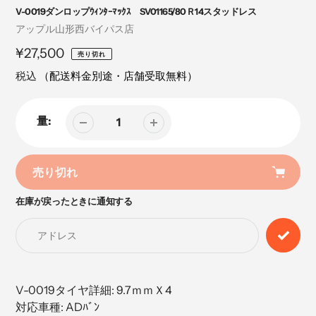
V-0019ダンロップｳｨﾝﾀｰﾏｯｸｽ SV01165/80Ｒ14スタッドレス
売
アップル山形西バイパス店
り
定
¥27,500
売り切れ
手
価
税込
（配送料金別途・店舗受取無料）
量:
売り切れ
在庫が戻ったときに通知する
カ
ー
ト
に
商
品
V-0019タイヤ詳細: 9.7ｍｍＸ4
を
対応車種: ADﾊﾞﾝ
追