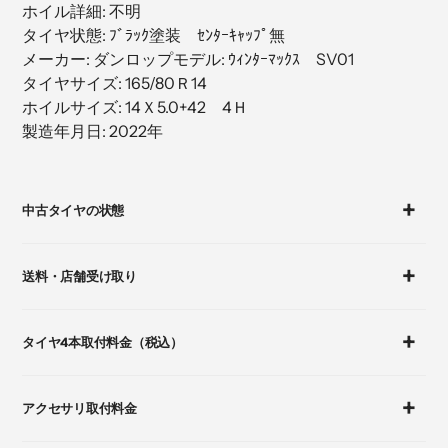
ホイル詳細: 不明
加
タイヤ状態: ﾌﾞﾗｯｸ塗装 ｾﾝﾀｰｷｬｯﾌﾟ無
す
メーカー: ダンロップモデル: ｳｨﾝﾀｰﾏｯｸｽ SV01
る
タイヤサイズ: 165/80Ｒ14
ホイルサイズ: 14Ｘ5.0+42 4Ｈ
製造年月日: 2022年
カ
ー
中古タイヤの状態
ト
に
商
送料・店舗受け取り
品
を
追
タイヤ4本取付料金（税込）
加
す
る
アクセサリ取付料金