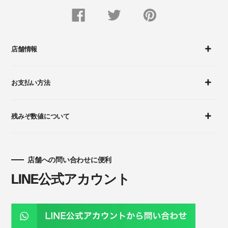
FACEBOOK
Twitter
Pinterest
で
で
に
シ
つ
ピ
ェ
ぶ
ン
ア
や
留
す
く
め
店舗情報
る
す
る
お支払い方法
残みぞ数値について
店舗への問い合わせに便利
LINE公式アカウント