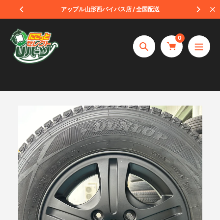
コ
受取
アップル山形西バイパス店 / 全国配送
ン
テ
0
ン
捜
ツ
索
へ
ス
キ
ッ
プ