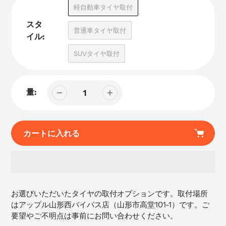
品
軽自動車タイヤ取付
スタ
普通車タイヤ取付
イル:
SUVタイヤ取付
量:
カートに入れる
カ
ー
お選びいただいたタイヤの取付オプションです。取付場所
ト
はアップル山形西バイパス店（
山形市高堂101-1）です。ご
に
要望やご不明点は事前にお問い合わせください。
商