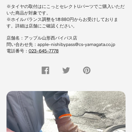
品
※タイヤの取付はにこっとセレクトUパーツでご購入いただ
を
いた商品が対象です。
追
※ホイルバランス調整を1本880円からお受けしておりま
加
す。詳細は店舗にご確認ください。
す
る
店舗名：アップル山形西バイパス店
問い合わせ先：apple-nishibypass@cs-yamagata.co.jp
電話番号：
023-645-7778
FACEBOOK
Twitter
Pinterest
で
で
に
シ
つ
ピ
ェ
ぶ
ン
ア
や
留
す
く
め
る
す
る