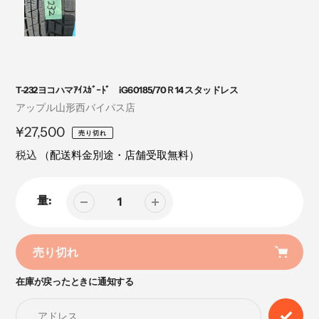
T-232ヨコハマｱｲｽｶﾞｰﾄﾞ iG60185/70Ｒ14 スタッドレス
売
アップル山形西バイパス店
り
定
¥27,500
売り切れ
手
価
税込
（配送料金別途・店舗受取無料）
量:
売り切れ
在庫が戻ったときに通知する
カ
ー
ト