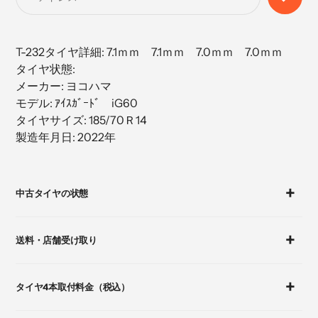
に
商
品
T-232タイヤ詳細: 7.1ｍｍ 7.1ｍｍ 7.0ｍｍ 7.0ｍｍ
を
タイヤ状態:
追
メーカー: ヨコハマ
加
モデル: ｱｲｽｶﾞｰﾄﾞ iG60
す
タイヤサイズ: 185/70Ｒ14
る
製造年月日: 2022年
カ
ー
中古タイヤの状態
ト
に
商
送料・店舗受け取り
品
を
追
タイヤ4本取付料金（税込）
加
す