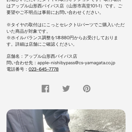
ト
はアップル山形西バイパス店（
山形市高堂101-1）です。ご
に
要望やご不明点は事前にお問い合わせください。
商
品
※タイヤの取付はにこっとセレクトUパーツでご購入いただ
を
いた商品が対象です。
追
※ホイルバランス調整を1本880円からお受けしておりま
加
す。詳細は店舗にご確認ください。
す
る
店舗名：アップル山形西バイパス店
問い合わせ先：apple-nishibypass@cs-yamagata.co.jp
電話番号：
023-645-7778
FACEBOOK
Twitter
Pinterest
で
で
に
シ
つ
ピ
ェ
ぶ
ン
ア
や
留
す
く
め
る
す
る