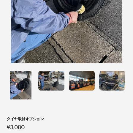
注
タイヤ取付オプション
目
定
¥3,080