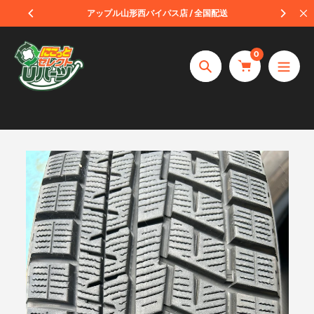
コ
受取
アップル山形西バイパス店 / 全国配送
ン
テ
0
ン
捜
ツ
索
へ
ス
キ
ッ
プ