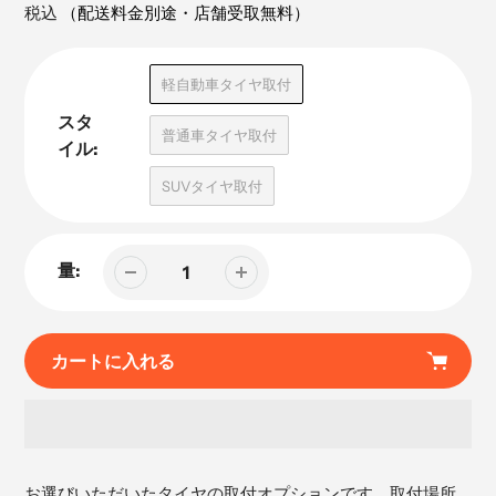
の
価
税込
（配送料金別途・店舗受取無料）
製
品
軽自動車タイヤ取付
スタ
普通車タイヤ取付
イル:
SUVタイヤ取付
量:
カートに入れる
カ
ー
お選びいただいたタイヤの取付オプションです。取付場所