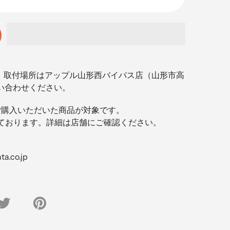
。取付場所はアップル山形西バイパス店（
山形市高
問い合わせください。
ご購入いただいた商品が対象です。
しております。詳細は店舗にご確認ください。
.co.jp
K
Twitter
Pinterest
で
に
つ
ピ
ぶ
ン
や
留