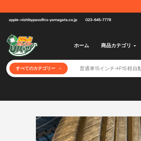
コ
ツ / 全国配送&山形県店舗受取
ン
テ
apple-nishibypass@cs-yamagata.co.jp
023-645-7778
ン
ツ
へ
ホーム
商品カテゴリ
ス
キ
ッ
すべてのカテゴリー
プ