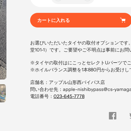
カートに入れる
カ
ー
お選びいただいたタイヤの取付オプションです
ト
堂101-1）です。ご要望やご不明点は事前にお
に
商
※タイヤの取付はにこっとセレクトUパーツで
品
※ホイルバランス調整を1本880円からお受け
を
店舗名：アップル山形西バイパス店
追
問い合わせ先：apple-nishibypass@cs-yamagata
加
電話番号：
023-645-7778
す
る
FACEBOO
で
シ
ェ
ア