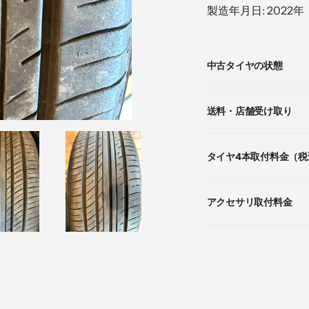
る
製造年月日: 2022年
カ
中古タイヤの状態
ー
ト
に
送料・店舗受け取り
商
品
を
タイヤ4本取付料金（税
追
加
す
アクセサリ取付料金
る