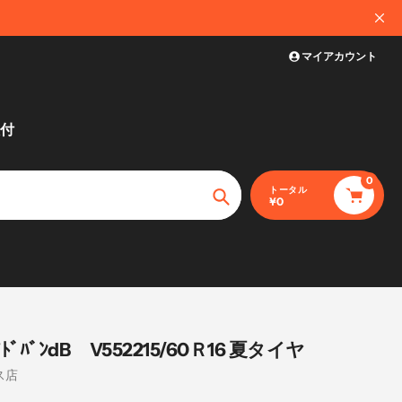
店舗受取対応/
マイアカウント
付
0
トータル
¥0
捜
索
ﾄﾞﾊﾞﾝdB V552215/60Ｒ16 夏タイヤ
ス店