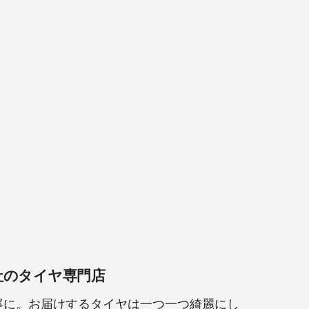
く
め
す
る
社のタイヤ専門店
寧に。お届けするタイヤは一つ一つ綺麗にし