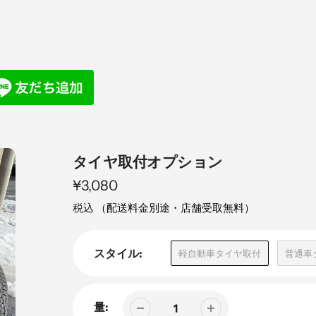
注
タイヤ取付オプション
目
定
¥3,080
の
価
税込
（配送料金別途・店舗受取無料）
製
品
スタイル:
軽自動車タイヤ取付
普通車
量: