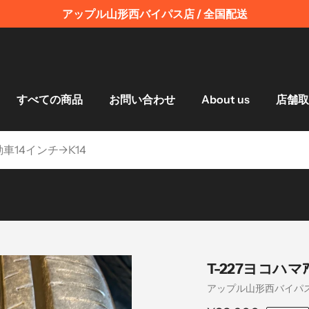
アップル山形西バイパス店 / 全国配送
すべての商品
お問い合わせ
About us
店舗取
T-227ヨコハマｱ
売
アップル山形西バイパ
り