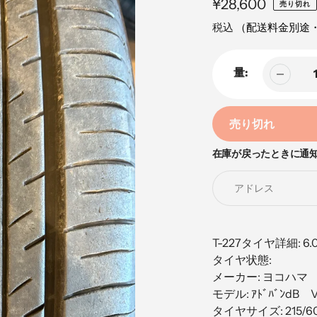
定
¥28,600
売り切れ
手
価
税込
（配送料金別途
量:
売り切れ
在庫が戻ったときに通
カ
ー
ト
に
商
品
T-227タイヤ詳細: 6
を
タイヤ状態:
追
メーカー: ヨコハマ
加
モデル: ｱﾄﾞﾊﾞﾝdB V
す
タイヤサイズ: 215/6