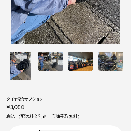
注
タイヤ取付オプション
目
定
¥3,080
の
価
税込
（配送料金別途・店舗受取無料）
製