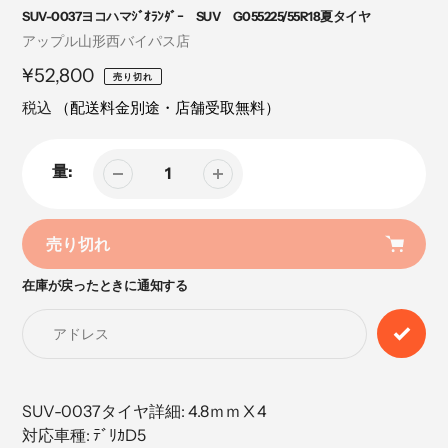
SUV-0037ヨコハマｼﾞｵﾗﾝﾀﾞｰ SUV G055225/55R18夏タイヤ
売
アップル山形西バイパス店
り
定
¥52,800
売り切れ
手
価
税込
（配送料金別途・店舗受取無料）
量:
売り切れ
在庫が戻ったときに通知する
カ
ー
ト
に
商
品
SUV-0037タイヤ詳細: 4.8ｍｍⅩ4
を
対応車種: ﾃﾞﾘｶD5
追