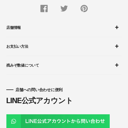
FACEBOOK
Twitter
Pinterest
で
で
に
シ
つ
ピ
ェ
ぶ
ン
ア
や
留
す
く
め
店舗情報
る
す
る
お支払い方法
残みぞ数値について
店舗への問い合わせに便利
LINE公式アカウント