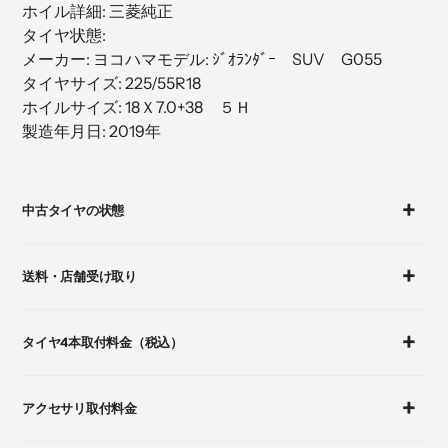
ホイル詳細: 三菱純正
加
タイヤ状態:
す
メーカー: ヨコハマモデル: ｼﾞｵﾗﾝﾀﾞｰ SUV G055
る
タイヤサイズ: 225/55R18
ホイルサイズ: 18Ｘ7.0+38 ５Ｈ
製造年月日: 2019年
カ
ー
中古タイヤの状態
ト
に
商
送料・店舗受け取り
品
を
追
タイヤ4本取付料金（税込）
加
す
る
アクセサリ取付料金