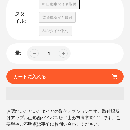
品
軽自動車タイヤ取付
スタ
普通車タイヤ取付
イル:
SUVタイヤ取付
量:
カートに入れる
カ
ー
お選びいただいたタイヤの取付オプションです。取付場所
ト
はアップル山形西バイパス店（
山形市高堂101-1）です。ご
に
要望やご不明点は事前にお問い合わせください。
商