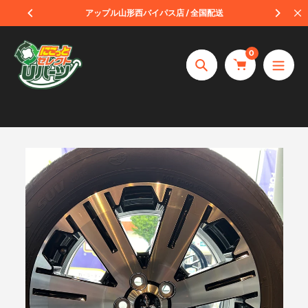
コ
受取
アップル山形西バイパス店 / 全国配送
ン
テ
0
ン
捜
ツ
索
へ
ス
キ
ッ
プ