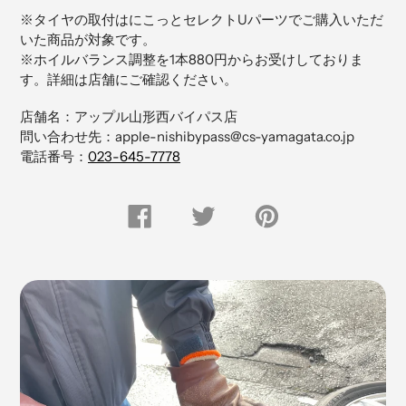
品
※タイヤの取付はにこっとセレクトUパーツでご購入いただ
を
いた商品が対象です。
追
※ホイルバランス調整を1本880円からお受けしておりま
加
す。詳細は店舗にご確認ください。
す
る
店舗名：アップル山形西バイパス店
問い合わせ先：apple-nishibypass@cs-yamagata.co.jp
電話番号：
023-645-7778
FACEBOOK
Twitter
Pinterest
で
で
に
シ
つ
ピ
ェ
ぶ
ン
ア
や
留
す
く
め
る
す
る