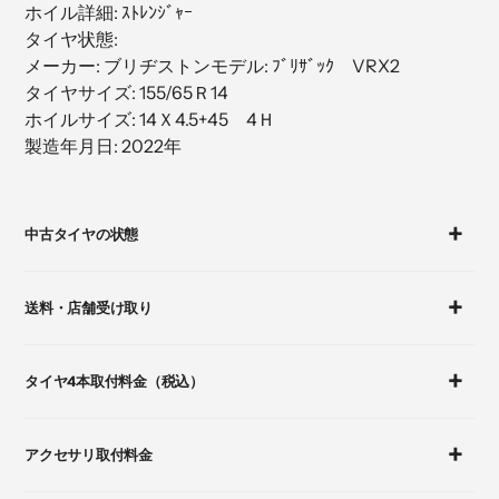
ホイル詳細: ｽﾄﾚﾝｼﾞｬｰ
加
タイヤ状態:
す
メーカー: ブリヂストンモデル: ﾌﾞﾘｻﾞｯｸ VRX2
る
タイヤサイズ: 155/65Ｒ14
ホイルサイズ: 14Ｘ4.5+45 4Ｈ
製造年月日: 2022年
カ
ー
中古タイヤの状態
ト
に
商
送料・店舗受け取り
品
を
追
タイヤ4本取付料金（税込）
加
す
る
アクセサリ取付料金