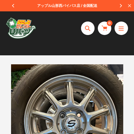
コ
受取
アップル山形西バイパス店 / 全国配送
ン
テ
0
ン
捜
ツ
索
へ
ス
キ
ッ
プ