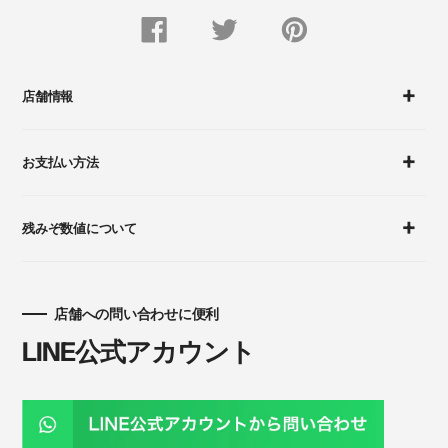
FACEBOOK
Twitter
Pinterest
で
で
に
シ
つ
ピ
ェ
ぶ
ン
ア
や
留
す
く
め
店舗情報
る
す
る
お支払い方法
残みぞ数値について
店舗への問い合わせに便利
LINE公式アカウント