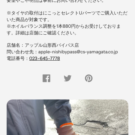
要望やご不明点は事前にお問い合わせください。
商
品
※タイヤの取付はにこっとセレクトUパーツでご購入いただ
を
いた商品が対象です。
追
※ホイルバランス調整を1本880円からお受けしておりま
加
す。詳細は店舗にご確認ください。
す
る
店舗名：アップル山形西バイパス店
問い合わせ先：apple-nishibypass@cs-yamagata.co.jp
電話番号：
023-645-7778
FACEBOOK
Twitter
Pinterest
で
で
に
シ
つ
ピ
ェ
ぶ
ン
ア
や
留
す
く
め
る
す
る