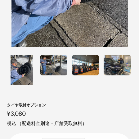
注
タイヤ取付オプション
目
定
¥3,080
の
価
税込
（配送料金別途・店舗受取無料）
製