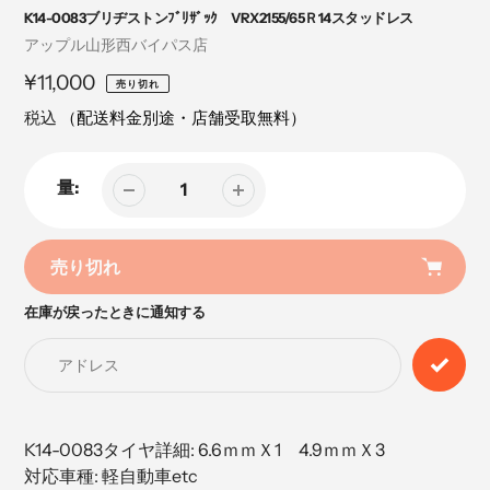
K14-0083ブリヂストンﾌﾞﾘｻﾞｯｸ VRX2155/65Ｒ14スタッドレス
売
アップル山形西バイパス店
り
定
¥11,000
売り切れ
手
価
税込
（配送料金別途・店舗受取無料）
量:
売り切れ
在庫が戻ったときに通知する
カ
ー
ト
に
商
品
K14-0083タイヤ詳細: 6.6ｍｍＸ1 4.9ｍｍＸ3
を
対応車種: 軽自動車etc
追