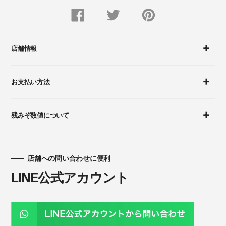
FACEBOOK
Twitter
Pinterest
で
で
に
シ
つ
ピ
ェ
ぶ
ン
ア
や
留
す
く
め
店舗情報
る
す
る
お支払い方法
残みぞ数値について
店舗への問い合わせに便利
LINE公式アカウント