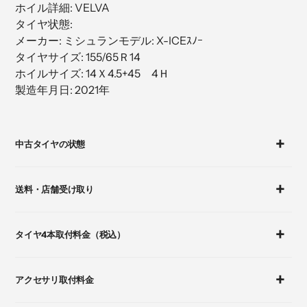
ホイル詳細: VELVA
加
タイヤ状態:
す
メーカー: ミシュランモデル: X-ICEｽﾉｰ
る
タイヤサイズ: 155/65Ｒ14
ホイルサイズ: 14Ｘ4.5+45 4Ｈ
製造年月日: 2021年
カ
ー
中古タイヤの状態
ト
に
商
送料・店舗受け取り
品
を
追
タイヤ4本取付料金（税込）
加
す
る
アクセサリ取付料金