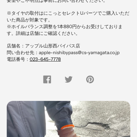
要望やご不明点は事前にお問い合わせください。
商
品
※タイヤの取付はにこっとセレクトUパーツでご購入いただ
を
いた商品が対象です。
追
※ホイルバランス調整を1本880円からお受けしておりま
加
す。詳細は店舗にご確認ください。
す
る
店舗名：アップル山形西バイパス店
問い合わせ先：apple-nishibypass@cs-yamagata.co.jp
電話番号：
023-645-7778
FACEBOOK
Twitter
Pinterest
で
で
に
シ
つ
ピ
ェ
ぶ
ン
ア
や
留
す
く
め
る
す
る