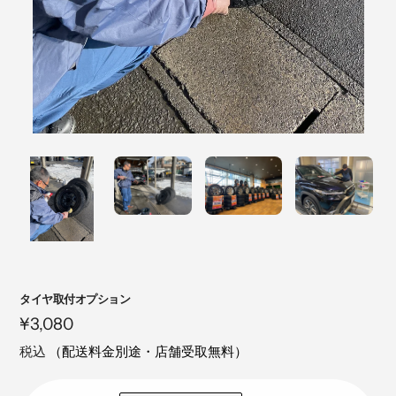
注
タイヤ取付オプション
目
定
¥3,080
の
価
税込
（配送料金別途・店舗受取無料）
製