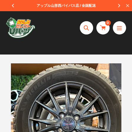
コ
受取
アップル山形西バイパス店 / 全国配送
ン
テ
0
ン
捜
ツ
索
へ
ス
キ
ッ
プ