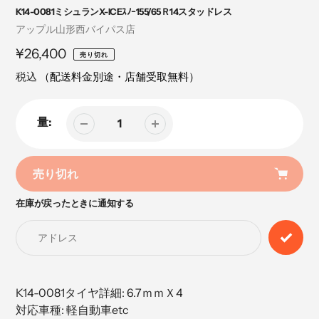
K14-0081ミシュランX-ICEｽﾉｰ155/65Ｒ14スタッドレス
売
アップル山形西バイパス店
り
定
¥26,400
売り切れ
手
価
税込
（配送料金別途・店舗受取無料）
量:
売り切れ
在庫が戻ったときに通知する
カ
ー
ト
に
商
品
K14-0081タイヤ詳細: 6.7ｍｍＸ4
を
対応車種: 軽自動車etc
追