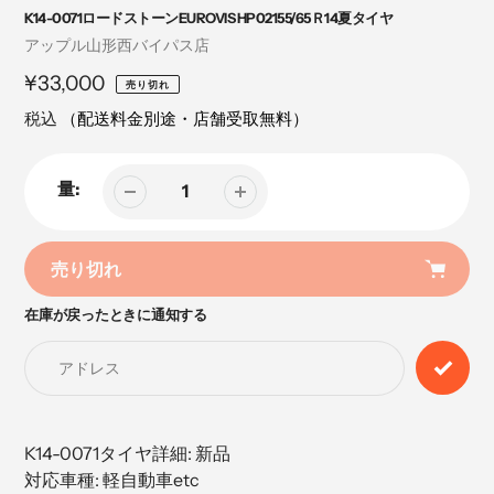
K14-0071ロードストーンEUROVIS HP02155/65Ｒ14夏タイヤ
売
アップル山形西バイパス店
り
定
¥33,000
売り切れ
手
価
税込
（配送料金別途・店舗受取無料）
量:
売り切れ
在庫が戻ったときに通知する
カ
ー
ト
に
商
品
K14-0071タイヤ詳細: 新品
を
対応車種: 軽自動車etc
追