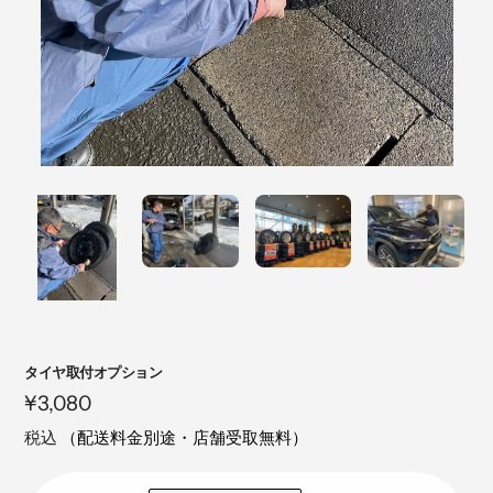
注
タイヤ取付オプション
目
定
¥3,080
の
価
税込
（配送料金別途・店舗受取無料）
製