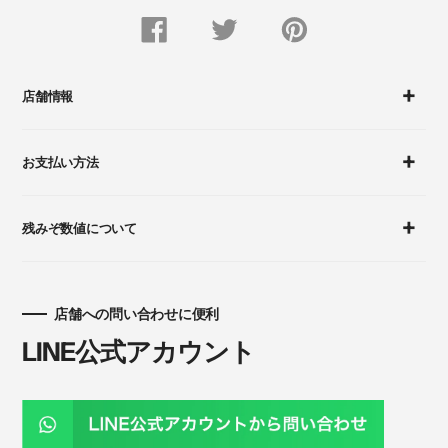
FACEBOOK
Twitter
Pinterest
で
で
に
シ
つ
ピ
ェ
ぶ
ン
ア
や
留
す
く
め
店舗情報
る
す
る
お支払い方法
残みぞ数値について
店舗への問い合わせに便利
LINE公式アカウント