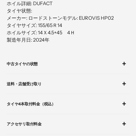
ホイル詳細: DUFACT
加
タイヤ状態:
す
メーカー: ロードストーンモデル: EUROVIS HP02
る
タイヤサイズ: 155/65Ｒ14
ホイルサイズ: 14Ｘ4.5+45 4Ｈ
製造年月日: 2024年
カ
ー
中古タイヤの状態
ト
に
商
送料・店舗受け取り
品
を
追
タイヤ4本取付料金（税込）
加
す
る
アクセサリ取付料金