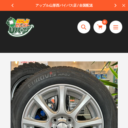
コ
受取
アップル山形西バイパス店 / 全国配送
ン
テ
0
ン
捜
ツ
索
へ
ス
キ
ッ
プ