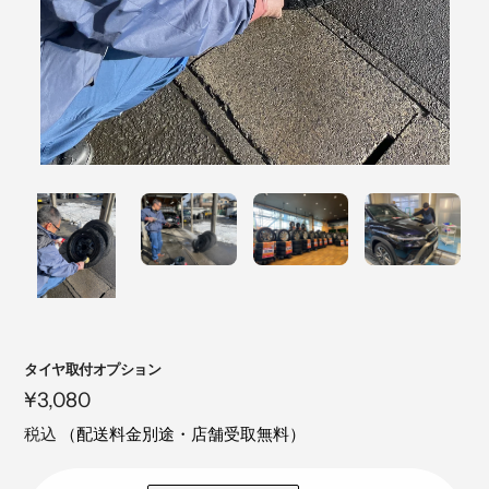
注
タイヤ取付オプション
目
定
¥3,080
の
価
税込
（配送料金別途・店舗受取無料）
製