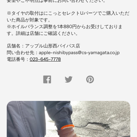
要望やご不明点は事前にお問い合わせください。
商
品
※タイヤの取付はにこっとセレクトUパーツでご購入いただ
を
いた商品が対象です。
追
※ホイルバランス調整を1本880円からお受けしておりま
加
す。詳細は店舗にご確認ください。
す
る
店舗名：アップル山形西バイパス店
問い合わせ先：apple-nishibypass@cs-yamagata.co.jp
電話番号：
023-645-7778
FACEBOOK
Twitter
Pinterest
で
で
に
シ
つ
ピ
ェ
ぶ
ン
ア
や
留
す
く
め
る
す
る