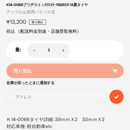
K14-0066ブリヂストンﾈｸｽﾄﾘｰ155/65Ｒ14夏タイヤ
売
アップル山形西バイパス店
り
定
¥13,200
売り切れ
手
価
税込
（配送料金別途・店舗受取無料）
量:
売り切れ
在庫が戻ったときに通知する
カ
ー
ト
に
商
品
Ｋ14-0066タイヤ詳細: 3.9ｍｍＸ2 3.5ｍｍＸ2
を
対応車種: 軽自動車etc
追