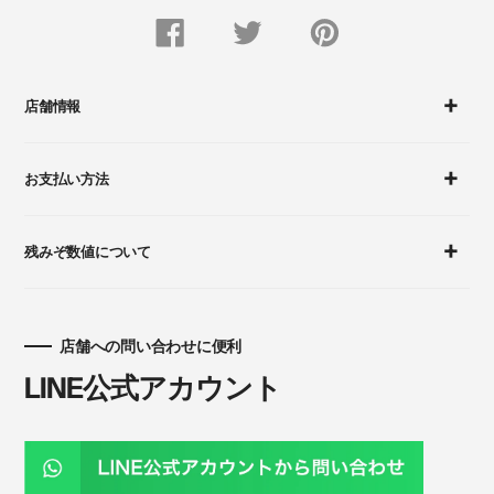
FACEBOOK
Twitter
Pinterest
で
で
に
シ
つ
ピ
ェ
ぶ
ン
ア
や
留
す
く
め
店舗情報
る
す
る
お支払い方法
残みぞ数値について
店舗への問い合わせに便利
LINE公式アカウント