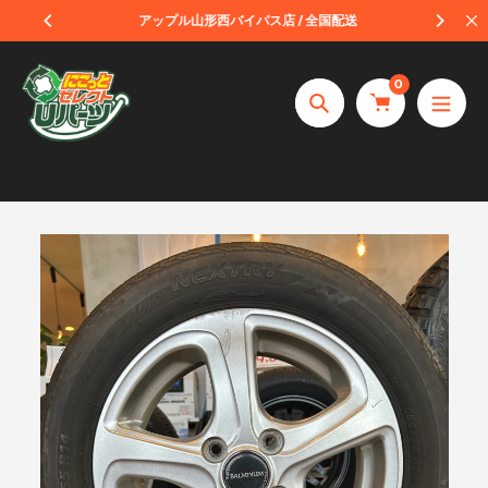
コ
受取
アップル山形西バイパス店 / 全国配送
ン
テ
0
ン
捜
ツ
索
へ
ス
キ
ッ
プ