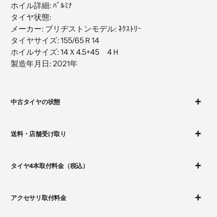
ホイル詳細: ﾊﾞﾙﾐﾅ
加
タイヤ状態:
す
メーカー: ブリヂストンモデル: ﾈｸｽﾄﾘｰ
る
タイヤサイズ: 155/65Ｒ14
ホイルサイズ: 14Ｘ4.5+45 4Ｈ
製造年月日: 2021年
カ
ー
中古タイヤの状態
ト
に
商
送料・店舗受け取り
品
を
追
タイヤ4本取付料金（税込）
加
す
る
アクセサリ取付料金