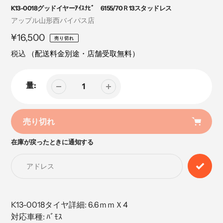
K13-0018グッドイヤーｱｲｽﾅﾋﾞ 6155/70Ｒ13スタッドレス
売
アップル山形西バイパス店
り
定
¥16,500
売り切れ
手
価
税込
（配送料金別途・店舗受取無料）
量:
売り切れ
在庫が戻ったときに通知する
カ
ー
ト
に
商
品
K13-0018タイヤ詳細: 6.6ｍｍＸ4
を
対応車種: ﾊﾞﾓｽ
追