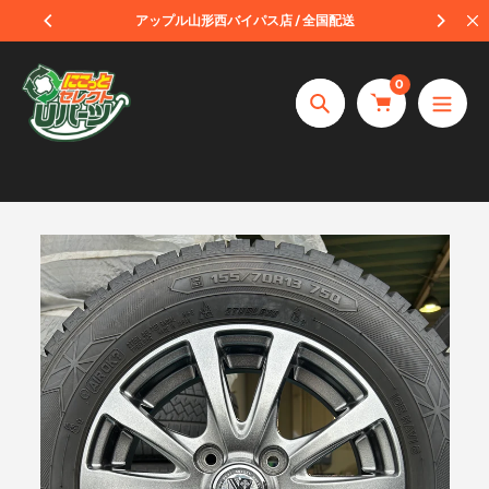
コ
受取
アップル山形西バイパス店 / 全国配送
ン
テ
0
ン
捜
ツ
索
へ
ス
キ
ッ
プ