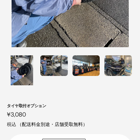
注
タイヤ取付オプション
目
定
¥3,080
の
価
税込
（配送料金別途・店舗受取無料）
製