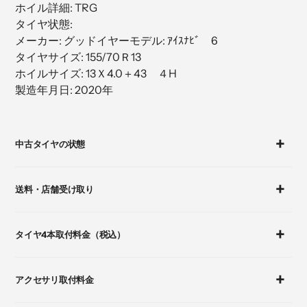
ホイル詳細: TRG
加
タイヤ状態:
す
メーカー: グッドイヤーモデル: ｱｲｽﾅﾋﾞ 6
る
タイヤサイズ: 155/70Ｒ13
ホイルサイズ: 13Ｘ4.0＋43 ４H
製造年月日: 2020年
カ
ー
中古タイヤの状態
ト
に
商
送料・店舗受け取り
品
を
追
タイヤ4本取付料金（税込）
加
す
る
アクセサリ取付料金