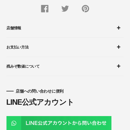
FACEBOOK
Twitter
Pinterest
で
で
に
シ
つ
ピ
ェ
ぶ
ン
ア
や
留
す
く
め
店舗情報
る
す
る
お支払い方法
残みぞ数値について
店舗への問い合わせに便利
LINE公式アカウント