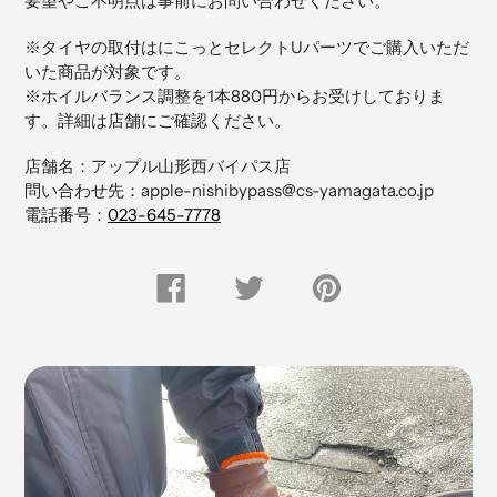
要望やご不明点は事前にお問い合わせください。
商
品
※タイヤの取付はにこっとセレクトUパーツでご購入いただ
を
いた商品が対象です。
追
※ホイルバランス調整を1本880円からお受けしておりま
加
す。詳細は店舗にご確認ください。
す
る
店舗名：アップル山形西バイパス店
問い合わせ先：apple-nishibypass@cs-yamagata.co.jp
電話番号：
023-645-7778
FACEBOOK
Twitter
Pinterest
で
で
に
シ
つ
ピ
ェ
ぶ
ン
ア
や
留
す
く
め
る
す
る