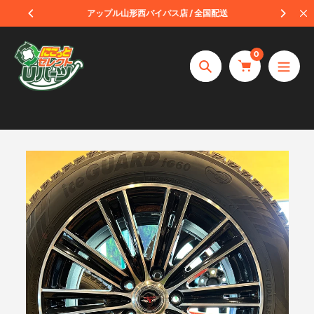
コ
受取
アップル山形西バイパス店 / 全国配送
ン
テ
0
ン
捜
ツ
索
へ
ス
キ
ッ
プ