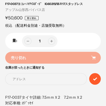
F17-0037ヨコハマｱｲｽｶﾞｰﾄﾞ IG60215/55Ｒ17スタッドレス
売
アップル山形西バイパス店
り
定
¥50,600
売り切れ
手
価
税込
（配送料金別途・店舗受取無料）
量:
売り切れ
在庫が戻ったときに通知する
カ
ー
ト
に
商
品
F17-0037タイヤ詳細: 7.5ｍｍＸ2 7.2ｍｍＸ2
を
対応車種: ｵﾃﾞｯｾｲ
追