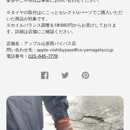
要望やご不明点は事前にお問い合わせください。
商
品
※タイヤの取付はにこっとセレクトUパーツでご購入いただ
を
いた商品が対象です。
追
※ホイルバランス調整を1本880円からお受けしておりま
加
す。詳細は店舗にご確認ください。
す
る
店舗名：アップル山形西バイパス店
問い合わせ先：apple-nishibypass@cs-yamagata.co.jp
電話番号：
023-645-7778
FACEBOOK
Twitter
Pinterest
で
で
に
シ
つ
ピ
ェ
ぶ
ン
ア
や
留
す
く
め
る
す
る