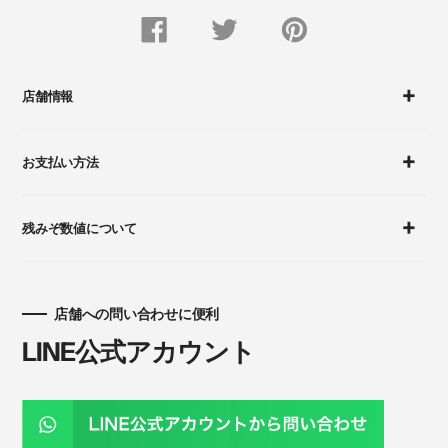
FACEBOOK
Twitter
Pinterest
で
で
に
シ
つ
ピ
ェ
ぶ
ン
ア
や
留
す
く
め
店舗情報
る
す
る
お支払い方法
残みぞ数値について
店舗への問い合わせに便利
LINE公式アカウント