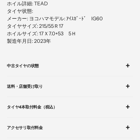
ホイル詳細: TEAD
加
タイヤ状態:
す
メーカー: ヨコハマモデル: ｱｲｽｶﾞｰﾄﾞ IG60
る
タイヤサイズ: 215/55Ｒ17
ホイルサイズ: 17Ｘ7.0+53 5Ｈ
製造年月日: 2023年
カ
ー
中古タイヤの状態
ト
に
商
送料・店舗受け取り
品
を
追
タイヤ4本取付料金（税込）
加
す
る
アクセサリ取付料金