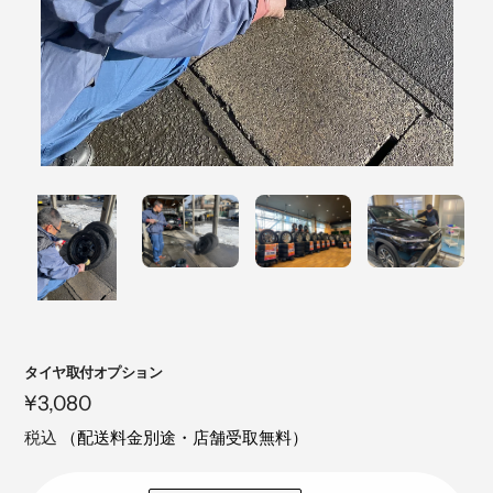
注
タイヤ取付オプション
目
定
¥3,080
の
価
税込
（配送料金別途・店舗受取無料）
製