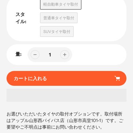
品
軽自動車タイヤ取付
スタ
普通車タイヤ取付
イル:
SUVタイヤ取付
量:
カートに入れる
カ
ー
お選びいただいたタイヤの取付オプションです。取付場所
ト
はアップル山形西バイパス店（
山形市高堂101-1）です。ご
に
要望やご不明点は事前にお問い合わせください。
商