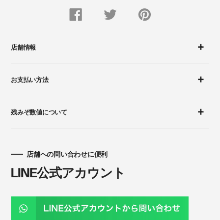
FACEBOOK
Twitter
Pinterest
で
で
に
シ
つ
ピ
ェ
ぶ
ン
ア
や
留
す
く
め
店舗情報
る
す
る
お支払い方法
残みぞ数値について
店舗への問い合わせに便利
LINE公式アカウント