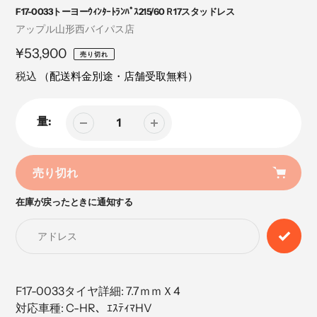
F17-0033トーヨーｳｨﾝﾀｰﾄﾗﾝﾊﾟｽ215/60Ｒ17スタッドレス
売
アップル山形西バイパス店
り
定
¥53,900
売り切れ
手
価
税込
（配送料金別途・店舗受取無料）
量:
売り切れ
在庫が戻ったときに通知する
カ
ー
ト
に
商
品
F17-0033タイヤ詳細: 7.7ｍｍＸ4
を
対応車種: C-HR、ｴｽﾃｨﾏHV
追