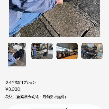
注
タイヤ取付オプション
目
定
¥3,080
の
価
税込
（配送料金別途・店舗受取無料）
製