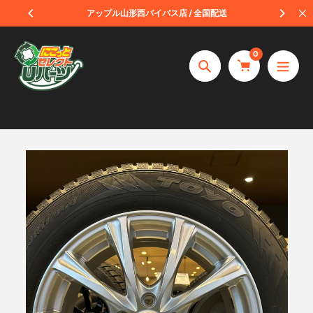
コ
受取
アップル山形西バイパス店 / 全国配送
ン
テ
0
ン
捜
ツ
索
へ
ス
キ
ッ
プ