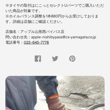
品
※タイヤの取付はにこっとセレクトUパーツでご購入いただ
を
いた商品が対象です。
追
※ホイルバランス調整を1本880円からお受けしておりま
加
す。詳細は店舗にご確認ください。
す
る
店舗名：アップル山形西バイパス店
問い合わせ先：apple-nishibypass@cs-yamagata.co.jp
電話番号：
023-645-7778
FACEBOOK
Twitter
Pinterest
で
で
に
シ
つ
ピ
ェ
ぶ
ン
ア
や
留
す
く
め
る
す
る