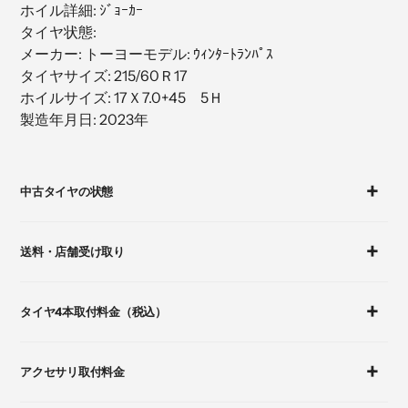
ホイル詳細: ｼﾞｮｰｶｰ
加
タイヤ状態:
す
メーカー: トーヨーモデル: ｳｨﾝﾀｰﾄﾗﾝﾊﾟｽ
る
タイヤサイズ: 215/60Ｒ17
ホイルサイズ: 17Ｘ7.0+45 5Ｈ
製造年月日: 2023年
カ
ー
中古タイヤの状態
ト
に
商
送料・店舗受け取り
品
を
追
タイヤ4本取付料金（税込）
加
す
る
アクセサリ取付料金