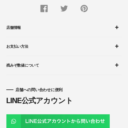
FACEBOOK
Twitter
Pinterest
で
で
に
シ
つ
ピ
ェ
ぶ
ン
ア
や
留
す
く
め
店舗情報
る
す
る
お支払い方法
残みぞ数値について
店舗への問い合わせに便利
LINE公式アカウント