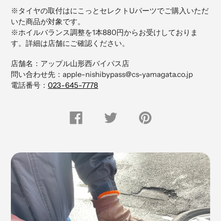
品
※タイヤの取付はにこっとセレクトUパーツでご購入いただ
を
いた商品が対象です。
追
※ホイルバランス調整を1本880円からお受けしておりま
加
す。詳細は店舗にご確認ください。
す
る
店舗名：アップル山形西バイパス店
問い合わせ先：apple-nishibypass@cs-yamagata.co.jp
電話番号：
023-645-7778
FACEBOOK
Twitter
Pinterest
で
で
に
シ
つ
ピ
ェ
ぶ
ン
ア
や
留
す
く
め
る
す
る