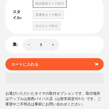
品
軽自動車タイヤ取付
スタ
普通車タイヤ取付
イル:
SUVタイヤ取付
量:
カートに入れる
カ
ー
お選びいただいたタイヤの取付オプションです。取付場所
ト
はアップル山形西バイパス店（
山形市高堂101-1）です。ご
に
要望やご不明点は事前にお問い合わせください。
商