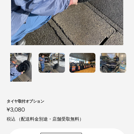
注
タイヤ取付オプション
目
定
¥3,080
の
価
税込
（配送料金別途・店舗受取無料）
製