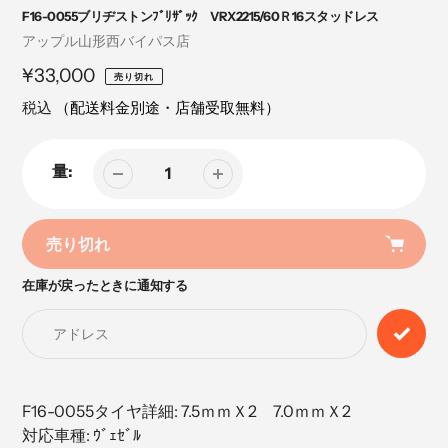
F16-0055ブリヂストンﾌﾞﾘｻﾞｯｸ VRX2215/60Ｒ16スタッドレス
売
アップル山形西バイパス店
り
定
¥33,000
売り切れ
手
価
税込
（配送料金別途・店舗受取無料）
量:
売り切れ
在庫が戻ったときに通知する
カ
ー
ト
に
商
品
F16-0055タイヤ詳細: 7.5ｍｍＸ2 7.0ｍｍＸ2
を
対応車種: ｳﾞｪｾﾞﾙ
追