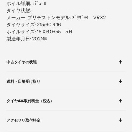
ホイル詳細: ﾓﾃﾞｭｰﾛ
加
タイヤ状態:
す
メーカー: ブリヂストンモデル: ﾌﾞﾘｻﾞｯｸ VRX2
る
タイヤサイズ: 215/60Ｒ16
ホイルサイズ: 16Ｘ6.0+55 5Ｈ
製造年月日: 2021年
カ
ー
中古タイヤの状態
ト
に
商
送料・店舗受け取り
品
を
追
タイヤ4本取付料金（税込）
加
す
る
アクセサリ取付料金