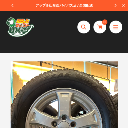
コ
受取
アップル山形西バイパス店 / 全国配送
ン
テ
0
ン
捜
ツ
索
へ
ス
キ
ッ
プ