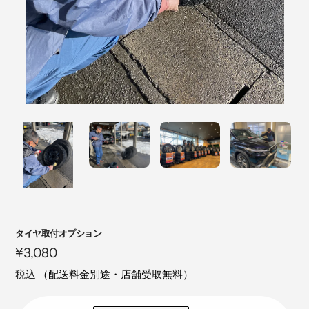
注
タイヤ取付オプション
目
定
¥3,080
の
価
税込
（配送料金別途・店舗受取無料）
製