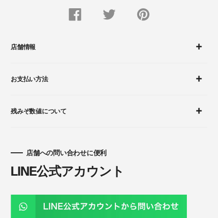
FACEBOOK
Twitter
Pinterest
で
で
に
シ
つ
ピ
ェ
ぶ
ン
ア
や
留
す
く
め
店舗情報
る
す
る
お支払い方法
残みぞ数値について
店舗への問い合わせに便利
LINE公式アカウント