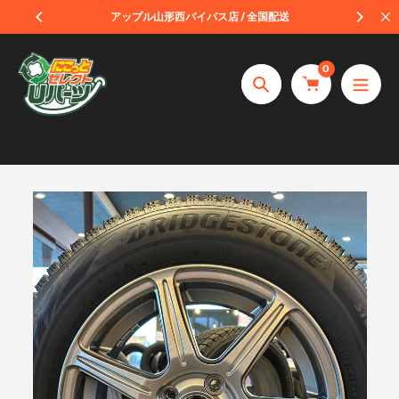
コ
受取
アップル山形西バイパス店 / 全国配送
ン
テ
0
ン
捜
ツ
索
へ
ス
キ
ッ
プ