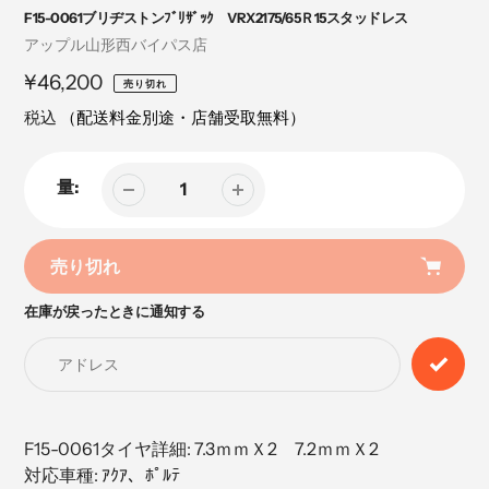
F15-0061ブリヂストンﾌﾞﾘｻﾞｯｸ VRX2175/65Ｒ15スタッドレス
売
アップル山形西バイパス店
り
定
¥46,200
売り切れ
手
価
税込
（配送料金別途・店舗受取無料）
量:
売り切れ
在庫が戻ったときに通知する
カ
ー
ト
に
商
品
F15-0061タイヤ詳細: 7.3ｍｍＸ2 7.2ｍｍＸ2
を
対応車種: ｱｸｱ、ﾎﾟﾙﾃ
追