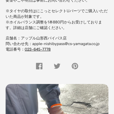
要望やご不明点は事前にお問い合わせください。
商
品
※タイヤの取付はにこっとセレクトUパーツでご購入いただ
を
いた商品が対象です。
追
※ホイルバランス調整を1本880円からお受けしておりま
加
す。詳細は店舗にご確認ください。
す
る
店舗名：アップル山形西バイパス店
問い合わせ先：apple-nishibypass@cs-yamagata.co.jp
電話番号：
023-645-7778
FACEBOOK
Twitter
Pinterest
で
で
に
シ
つ
ピ
ェ
ぶ
ン
ア
や
留
す
く
め
る
す
る