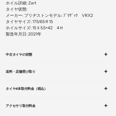
ホイル詳細: Zart
加
タイヤ状態:
す
メーカー: ブリヂストンモデル: ﾌﾞﾘｻﾞｯｸ VRX2
る
タイヤサイズ: 175/65Ｒ15
ホイルサイズ: 15Ｘ5.5+42 4Ｈ
製造年月日: 2021年
カ
ー
中古タイヤの状態
ト
に
商
送料・店舗受け取り
品
を
追
タイヤ4本取付料金（税込）
加
す
る
アクセサリ取付料金