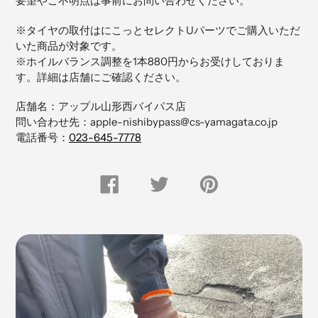
要望やご不明点は事前にお問い合わせください。
商
品
※タイヤの取付はにこっとセレクトUパーツでご購入いただ
を
いた商品が対象です。
追
※ホイルバランス調整を1本880円からお受けしておりま
加
す。詳細は店舗にご確認ください。
す
る
店舗名：アップル山形西バイパス店
問い合わせ先：apple-nishibypass@cs-yamagata.co.jp
電話番号：
023-645-7778
FACEBOOK
Twitter
Pinterest
で
で
に
シ
つ
ピ
ェ
ぶ
ン
ア
や
留
す
く
め
る
す
る