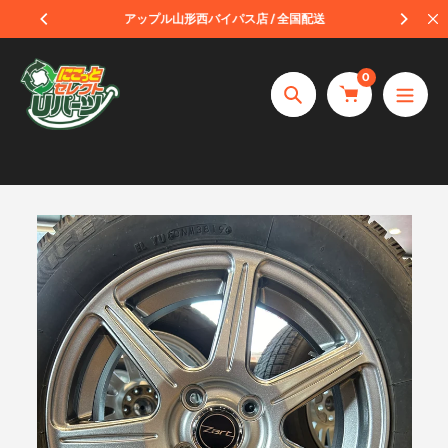
コ
受取
アップル山形西バイパス店 / 全国配送
ン
テ
0
ン
捜
ツ
索
へ
ス
キ
ッ
プ