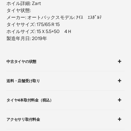
ホイル詳細: Zart
加
タイヤ状態:
す
メーカー: オートバックスモデル: ｱｲｽ ｴｽﾎﾟﾙﾃ
る
タイヤサイズ: 175/65Ｒ15
ホイルサイズ: 15Ｘ5.5+50 4Ｈ
製造年月日: 2019年
カ
ー
中古タイヤの状態
ト
に
商
送料・店舗受け取り
品
を
追
タイヤ4本取付料金（税込）
加
す
る
アクセサリ取付料金