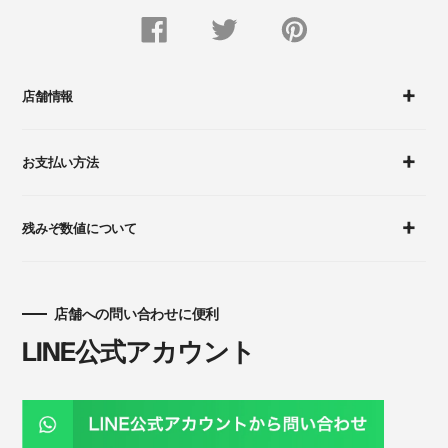
FACEBOOK
Twitter
Pinterest
で
で
に
シ
つ
ピ
ェ
ぶ
ン
ア
や
留
す
く
め
店舗情報
る
す
る
お支払い方法
残みぞ数値について
店舗への問い合わせに便利
LINE公式アカウント