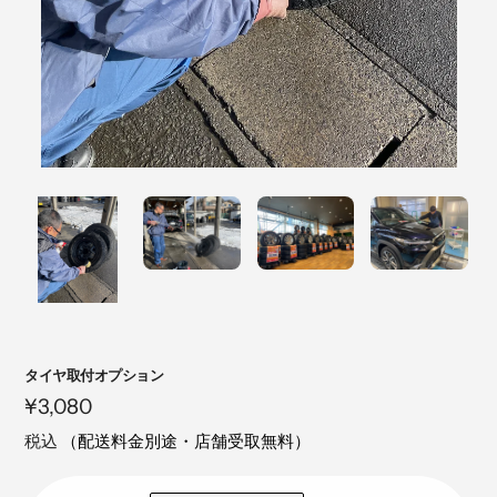
注
タイヤ取付オプション
目
定
¥3,080
の
価
税込
（配送料金別途・店舗受取無料）
製