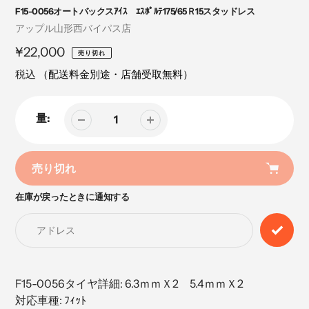
F15-0056オートバックスｱｲｽ ｴｽﾎﾟﾙﾃ175/65Ｒ15スタッドレス
売
アップル山形西バイパス店
り
定
¥22,000
売り切れ
手
価
税込
（配送料金別途・店舗受取無料）
量:
売り切れ
在庫が戻ったときに通知する
カ
ー
ト
に
商
品
F15-0056タイヤ詳細: 6.3ｍｍＸ2 5.4ｍｍＸ2
を
対応車種: ﾌｨｯﾄ
追