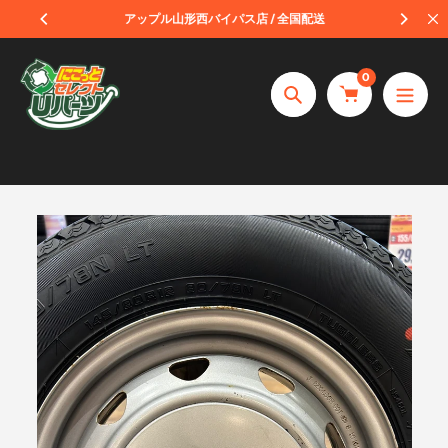
コ
受取
アップル山形西バイパス店 / 全国配送
ン
テ
0
ン
捜
ツ
索
へ
ス
キ
ッ
プ