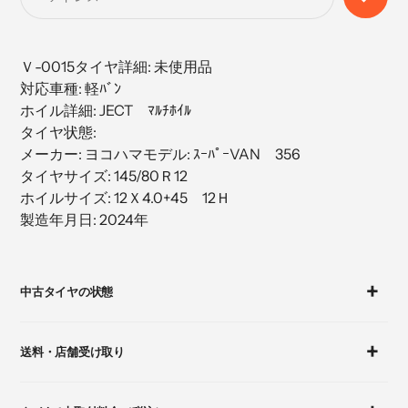
に
商
品
Ｖ-0015タイヤ詳細: 未使用品
を
対応車種: 軽ﾊﾞﾝ
追
ホイル詳細: JECT ﾏﾙﾁﾎｲﾙ
加
タイヤ状態:
す
メーカー: ヨコハマモデル: ｽｰﾊﾟｰVAN 356
る
タイヤサイズ: 145/80Ｒ12
ホイルサイズ: 12Ｘ4.0+45 12Ｈ
製造年月日: 2024年
カ
ー
中古タイヤの状態
ト
に
商
送料・店舗受け取り
品
を