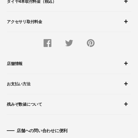
追
タイヤ4本取付料金（税込）
加
す
る
アクセサリ取付料金
FACEBOOK
Twitter
Pinterest
で
で
に
シ
つ
ピ
ェ
ぶ
ン
ア
や
留
す
く
め
店舗情報
る
す
る
お支払い方法
残みぞ数値について
店舗への問い合わせに便利