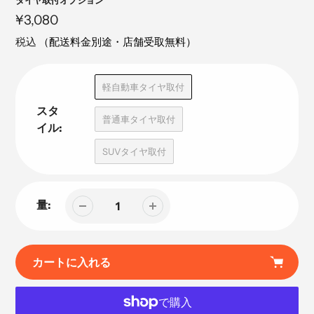
注
タイヤ取付オプション
目
定
¥3,080
の
価
税込
（配送料金別途・店舗受取無料）
製
品
軽自動車タイヤ取付
スタ
普通車タイヤ取付
イル:
SUVタイヤ取付
量:
カートに入れる