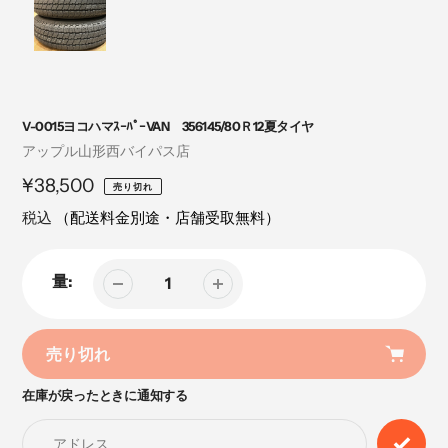
V-0015ヨコハマｽｰﾊﾟｰVAN 356145/80Ｒ12夏タイヤ
売
アップル山形西バイパス店
り
定
¥38,500
売り切れ
手
価
税込
（配送料金別途・店舗受取無料）
量:
売り切れ
在庫が戻ったときに通知する
カ
ー
ト