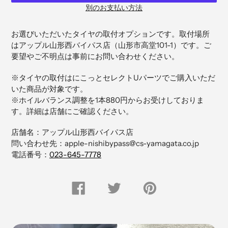
別のお支払い方法
カ
ー
お選びいただいたタイヤの取付オプションです。取付場所
ト
はアップル山形西バイパス店（
山形市高堂101-1）です。ご
に
要望やご不明点は事前にお問い合わせください。
商
品
※タイヤの取付はにこっとセレクトUパーツでご購入いただ
を
いた商品が対象です。
追
※ホイルバランス調整を1本880円からお受けしておりま
加
す。詳細は店舗にご確認ください。
す
る
店舗名：アップル山形西バイパス店
問い合わせ先：apple-nishibypass@cs-yamagata.co.jp
電話番号：
023-645-7778
FACEBOOK
Twitter
Pinterest
で
で
に
シ
つ
ピ
ェ
ぶ
ン
ア
や
留
す
く
め
る
す