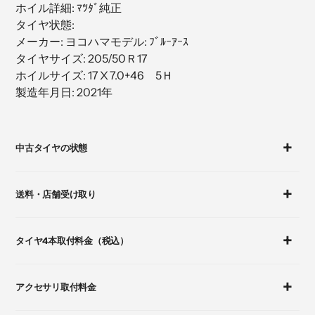
ホイル詳細: ﾏﾂﾀﾞ純正
加
タイヤ状態:
す
メーカー: ヨコハマモデル: ﾌﾞﾙｰｱｰｽ
る
タイヤサイズ: 205/50Ｒ17
ホイルサイズ: 17Ⅹ7.0+46 5Ｈ
製造年月日: 2021年
カ
ー
中古タイヤの状態
ト
に
商
送料・店舗受け取り
品
を
追
タイヤ4本取付料金（税込）
加
す
る
アクセサリ取付料金