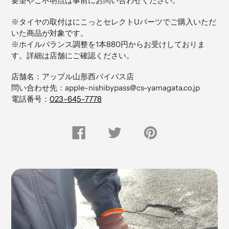
要望やご不明点は事前にお問い合わせください。
商
品
※タイヤの取付はにこっとセレクトUパーツでご購入いただ
を
いた商品が対象です。
追
※ホイルバランス調整を1本880円からお受けしておりま
加
す。詳細は店舗にご確認ください。
す
る
店舗名：アップル山形西バイパス店
問い合わせ先：apple-nishibypass@cs-yamagata.co.jp
電話番号：
023-645-7778
FACEBOOK
Twitter
Pinterest
で
で
に
シ
つ
ピ
ェ
ぶ
ン
ア
や
留
す
く
め
る
す
る