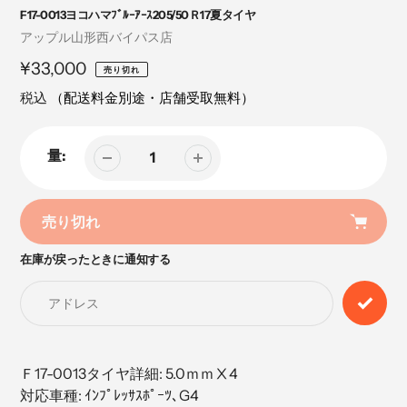
F17-0013ヨコハマﾌﾞﾙｰｱｰｽ205/50Ｒ17夏タイヤ
売
アップル山形西バイパス店
り
定
¥33,000
売り切れ
手
価
税込
（配送料金別途・店舗受取無料）
量:
売り切れ
在庫が戻ったときに通知する
カ
ー
ト
に
商
品
Ｆ17-0013タイヤ詳細: 5.0ｍｍⅩ4
を
対応車種: ｲﾝﾌﾟﾚｯｻｽﾎﾟｰﾂ､G4
追