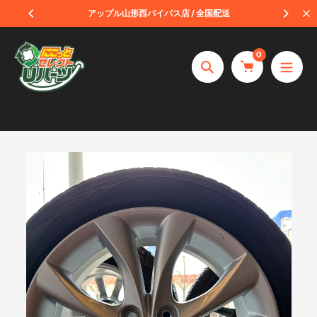
コ
受取
アップル山形西バイパス店 / 全国配送
ン
テ
0
ン
捜
ツ
索
へ
ス
キ
ッ
プ