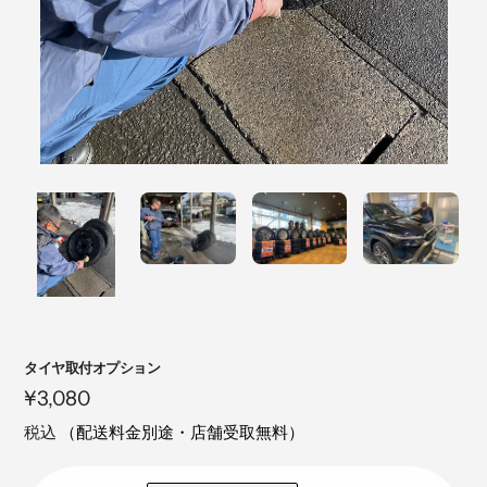
注
タイヤ取付オプション
目
定
¥3,080
の
価
税込
（配送料金別途・店舗受取無料）
製