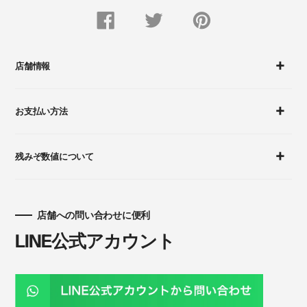
FACEBOOK
Twitter
Pinterest
で
で
に
シ
つ
ピ
ェ
ぶ
ン
ア
や
留
す
く
め
店舗情報
る
す
る
お支払い方法
残みぞ数値について
店舗への問い合わせに便利
LINE公式アカウント