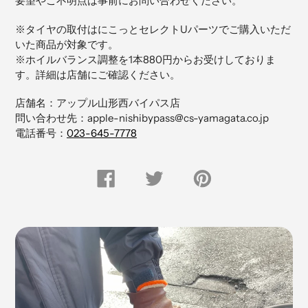
要望やご不明点は事前にお問い合わせください。
商
品
※タイヤの取付はにこっとセレクトUパーツでご購入いただ
を
いた商品が対象です。
追
※ホイルバランス調整を1本880円からお受けしておりま
加
す。詳細は店舗にご確認ください。
す
る
店舗名：アップル山形西バイパス店
問い合わせ先：apple-nishibypass@cs-yamagata.co.jp
電話番号：
023-645-7778
FACEBOOK
Twitter
Pinterest
で
で
に
シ
つ
ピ
ェ
ぶ
ン
ア
や
留
す
く
め
る
す
る