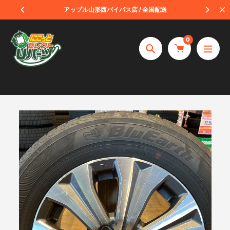
コ
受取
アップル山形西バイパス店 / 全国配送
ン
テ
0
ン
捜
ツ
索
へ
ス
キ
ッ
プ