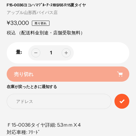
F15-0036ヨコハマﾌﾞﾙｰｱｰｽ185/65Ｒ15夏タイヤ
売
アップル山形西バイパス店
り
定
¥33,000
売り切れ
手
価
税込
（配送料金別途・店舗受取無料）
量:
売り切れ
在庫が戻ったときに通知する
カ
ー
ト
に
商
品
Ｆ15-0036タイヤ詳細: 5.3ｍｍⅩ4
を
対応車種: ﾌﾘｰﾄﾞ
追