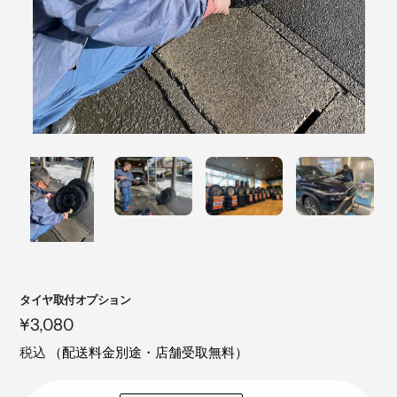
注
タイヤ取付オプション
目
定
¥3,080
の
価
税込
（配送料金別途・店舗受取無料）
製