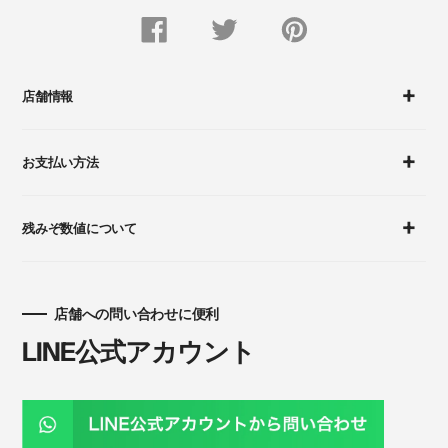
FACEBOOK
Twitter
Pinterest
で
で
に
シ
つ
ピ
ェ
ぶ
ン
ア
や
留
す
く
め
店舗情報
る
す
る
お支払い方法
残みぞ数値について
店舗への問い合わせに便利
LINE公式アカウント