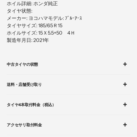
ホイル詳細: ホンダ純正
加
タイヤ状態:
す
メーカー: ヨコハマモデル: ﾌﾞﾙｰｱｰｽ
る
タイヤサイズ: 185/65Ｒ15
ホイルサイズ: 15Ｘ5.5+50 4Ｈ
製造年月日: 2021年
カ
ー
中古タイヤの状態
ト
に
商
送料・店舗受け取り
品
を
追
タイヤ4本取付料金（税込）
加
す
る
アクセサリ取付料金