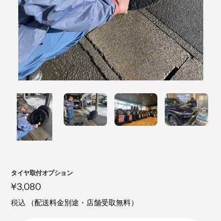
注
タイヤ取付オプション
目
定
¥3,080
の
価
税込
（配送料金別途・店舗受取無料）
製