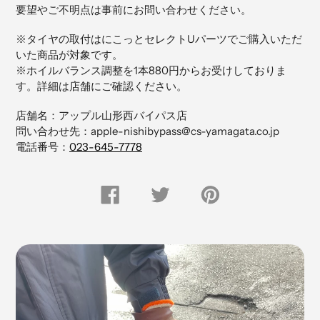
に
要望やご不明点は事前にお問い合わせください。
商
品
※タイヤの取付はにこっとセレクトUパーツでご購入いただ
を
いた商品が対象です。
追
※ホイルバランス調整を1本880円からお受けしておりま
加
す。詳細は店舗にご確認ください。
す
る
店舗名：アップル山形西バイパス店
問い合わせ先：apple-nishibypass@cs-yamagata.co.jp
電話番号：
023-645-7778
FACEBOOK
Twitter
Pinterest
で
で
に
シ
つ
ピ
ェ
ぶ
ン
ア
や
留
す
く
め
る
す
る