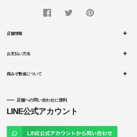
FACEBOOK
Twitter
Pinterest
で
で
に
シ
つ
ピ
ェ
ぶ
ン
ア
や
留
す
く
め
店舗情報
る
す
る
お支払い方法
残みぞ数値について
店舗への問い合わせに便利
LINE公式アカウント