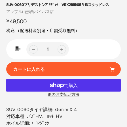
SUV-0060ブリヂストンﾌﾞﾘｻﾞｯｸ VRX2195/65Ｒ16スタッドレス
売
アップル山形西バイパス店
り
定
¥49,500
手
価
税込
（配送料金別途・店舗受取無料）
量:
カートに入れる
別のお支払い方法
カ
ー
SUV-0060タイヤ詳細: 7.5ｍｍＸ４
ト
対応車種: ﾗｲｽﾞHV、ﾛｯｷｰHV
に
ホイル詳細: ﾕｰﾛﾏｼﾞｯｸ
商