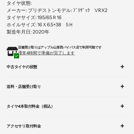
タイヤ状態:
品
メーカー: ブリヂストンモデル: ﾌﾞﾘｻﾞｯｸ VRX2
を
タイヤサイズ: 195/65Ｒ16
追
加
ホイルサイズ: 16Ｘ6.5+38 5Ｈ
す
製造年月日: 2020年
る
店舗受け取りはアップル山形西バイパス店
で利用可能です
カ
通常4時間で準備が完了します
ー
ト
中古タイヤの状態
に
商
品
送料・店舗受け取り
を
追
加
タイヤ4本取付料金（税込）
す
る
アクセサリ取付料金