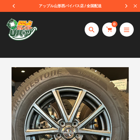
コ
受取
アップル山形西バイパス店 / 全国配送
ン
テ
0
ン
捜
ツ
索
へ
ス
キ
ッ
プ